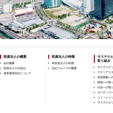
投資法人の概要
投資法人の特徴
サステナ
取り組み
会社概要
本投資法人の特徴
サステナビ
投資法人の仕組み
丸紅グループの概要
マテリアリ
資産運用会社について
気候変動へ
環境への取り
社会への取り
ガバナンスへ
コミットメ
サステナビ